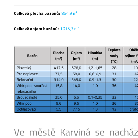
Celková plocha bazénů:
864,9 m
²
Celkový objem bazénů:
1016,3 m
³
Ve městě Karviná se nachází