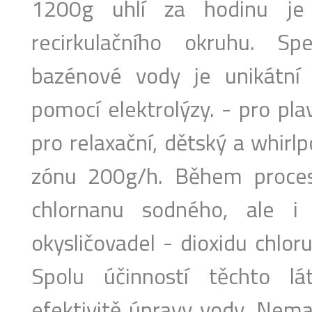
1200g uhlí za hodinu je
recirkulačního okruhu. S
bazénové vody je unikátní 
pomocí elektrolýzy. - pro pl
pro relaxační, dětský a whirl
zónu 200g/h. Během proces
chlornanu sodného, ale i 
okysličovadel - dioxidu chlor
Spolu účinností těchto l
efektivitě úpravy vody. Nema