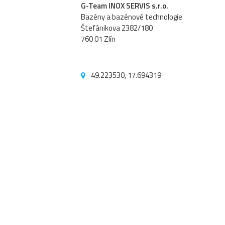
G-Team INOX SERVIS s.r.o.
Bazény a bazénové technologie
Štefánikova 2382/180
760 01 Zlín
49.223530, 17.694319