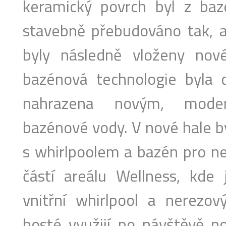
keramický povrch byl z ba
stavebně přebudováno tak, 
byly následně vloženy nov
bazénová technologie byla
nahrazena novým, mode
bazénové vody. V nové hale by
s whirlpoolem a bazén pro ne
částí areálu Wellness, kde 
vnitřní whirlpool a nerezov
hosté využijí po návštěvě no