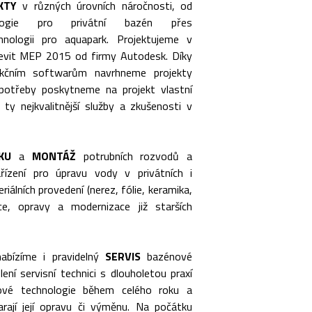
KTY
v různých úrovních náročnosti, od
ologie pro privátní bazén přes
nologii pro aquapark. Projektujeme v
vit MEP 2015 od firmy Autodesk. Díky
kčním softwarům navrhneme projekty
potřeby poskytneme na projekt vlastní
 ty nejkvalitnější služby a zkušenosti v
KU
a
MONTÁŽ
potrubních rozvodů a
ařízení pro úpravu vody v privátních i
álních provedení (nerez, fólie, keramika,
ce, opravy a modernizace již starších
abízíme i pravidelný
SERVIS
bazénové
ení servisní technici s dlouholetou praxí
nové technologie během celého roku a
rají její opravu či výměnu. Na počátku