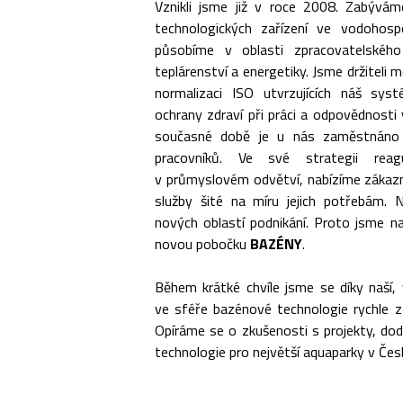
Vznikli jsme již v roce 2008. Zabývá
technologických zařízení ve vodohosp
působíme v oblasti zpracovatelskéh
teplárenství a energetiky. Jsme držiteli m
normalizaci ISO utvrzujících náš sys
ochrany zdraví při práci a odpovědnosti v
současné době je u nás zaměstnáno 
pracovníků. Ve své strategii re
v průmyslovém odvětví, nabízíme zákazn
služby šité na míru jejich potřebám.
nových oblastí podnikání. Proto jsme na
novou pobočku
BAZÉNY
.
Během krátké chvíle jsme se díky naší, v
ve sféře bazénové technologie rychle za
Opíráme se o zkušenosti s projekty, d
technologie pro největší aquaparky v České