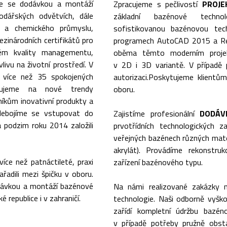
me se dodávkou a montáží
Zpracujeme s pečlivostí
PROJE
odářských odvětvích, dále
základní bazénové techn
o a chemického průmyslu,
sofistikovanou bazénovou tech
ezinárodních certifikátů pro
programech AutoCAD 2015 a Re
tém kvality managementu,
oběma těmto moderním proje
livu na životní prostředí. V
v 2D i 3D variantě. V případě 
více než 35 spokojených
autorizaci.Poskytujeme klientům
agujeme na nové trendy
oboru.
íkům inovativní produkty a
 Nebojíme se vstupovat do
Zajistíme profesionální
DODÁV
 podzim roku 2014 založili
prvotřídních technologických z
veřejných bazénech různých materi
akrylát). Provádíme rekonstruk
íce než patnáctileté, praxi
zařízení bazénového typu.
řadili mezi špičku v oboru.
odávkou a montáží bazénové
Na námi realizované zakázky n
 republice i v zahraničí.
technologie. Naši odborně vyškol
zařídí kompletní údržbu bazé
v případě potřeby pružně obsta