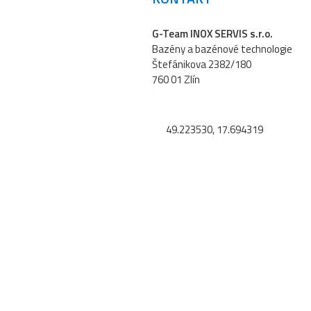
G-Team INOX SERVIS s.r.o.
Bazény a bazénové technologie
Štefánikova 2382/180
760 01 Zlín
49.223530, 17.694319