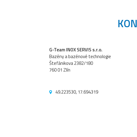
KON
G-Team INOX SERVIS s.r.o.
Bazény a bazénové technologie
Štefánikova 2382/180
760 01 Zlín
49.223530, 17.694319