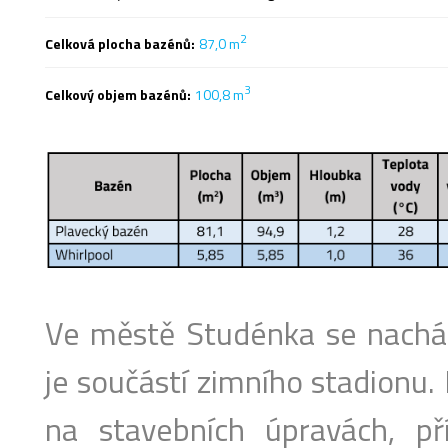
2
Celková plocha bazénů:
87,0
m
3
Celkový objem bazénů:
100,8
m
Ve městě Studénka se nacház
je součástí zimního stadionu.
na stavebních úpravách, p