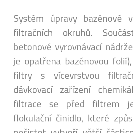
Systém úpravy bazénové v
filtračních okruhů. Souč
betonové vyrovnávací nádrže
je opatřena bazénovou folií)
filtry s vícevrstvou filtr
dávkovací zařízení chemiká
filtrace se před filtrem 
flokulační činidlo, které způ
nečistot vytvoří větší částice