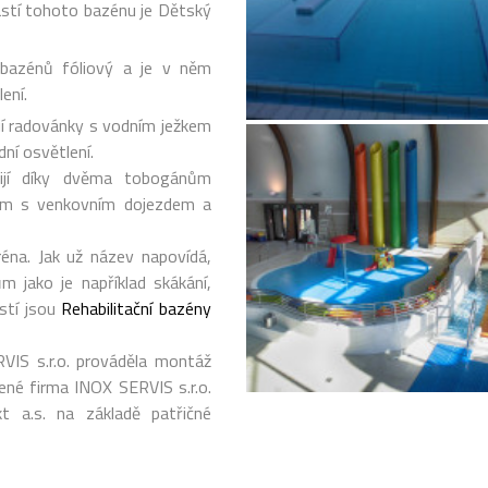
částí tohoto bazénu je Dětský
 bazénů fóliový a je v něm
lení.
ijí radovánky s vodním ježkem
ní osvětlení.
žijí díky dvěma tobogánům
ům s venkovním dojezdem a
éna. Jak už název napovídá,
 jako je například skákání,
ástí jsou
Rehabilitační bazény
VIS s.r.o. prováděla montáž
ené firma INOX SERVIS s.r.o.
kt a.s. na základě patřičné