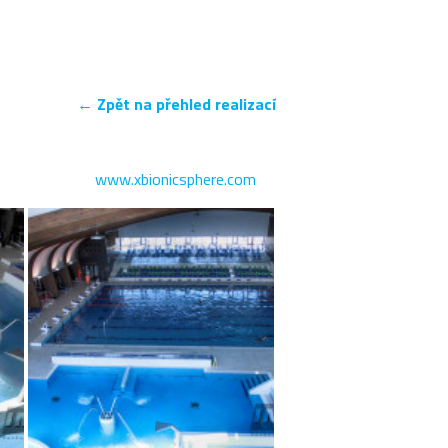
← Zpět na přehled realizací
www.xbionicsphere.com