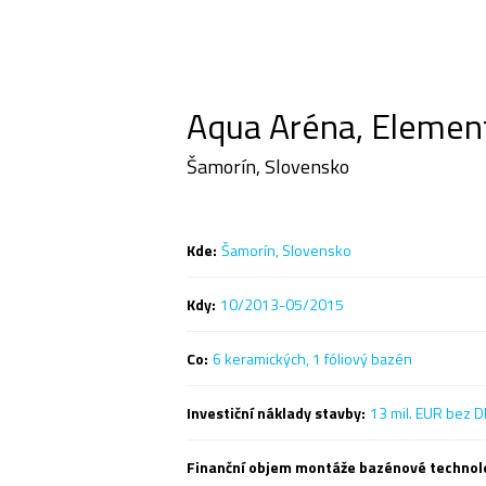
Aqua Aréna, Elemen
Šamorín, Slovensko
Kde:
Šamorín, Slovensko
Kdy:
10/2013-05/2015
Co:
6 keramických, 1 fóliový bazén
Investiční náklady stavby:
13 mil. EUR bez 
Finanční objem montáže bazénové technol