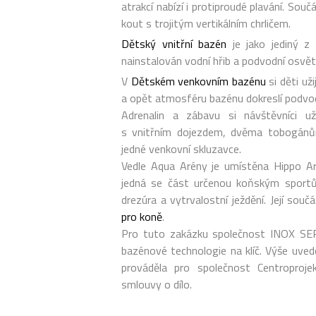
atrakcí nabízí i protiproudé plavání. Sou
kout s trojitým vertikálním chrličem.
Dětský vnitřní bazén
je jako jediný z
nainstalován vodní hřib a podvodní osvět
V
Dětském venkovním bazénu
si děti už
a opět atmosféru bazénu dokreslí podvod
Adrenalin a zábavu si návštěvníci u
s vnitřním dojezdem, dvěma tobogán
jedné venkovní skluzavce.
Vedle Aqua Arény je umístěna Hippo Ar
jedná se část určenou koňským sportům
drezúra a vytrvalostní ježdění. Její souč
pro koně
.
Pro tuto zakázku společnost INOX SER
bazénové technologie na klíč. Výše uved
prováděla pro společnost Centroproje
smlouvy o dílo.