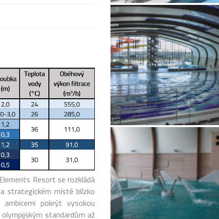
l Elements Resort se rozkládá
na strategickém místě blízko
l s ambicemi pokrýt vysokou
á olympijským standardům až