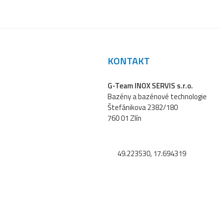
KONTAKT
G-Team INOX SERVIS s.r.o.
Bazény a bazénové technologie
Štefánikova 2382/180
760 01 Zlín
49.223530, 17.694319