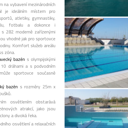
kům na vybavení mezinárodních
eál je ideálním místem pro
portů, atletiky, gymnastiky,
balu, fotbalu a dokonce i
el s 282 moderně zařízenými
jsou vhodné jak pro sportovce
rodiny. Komfort služeb areálu
ss zóna.
avecký bazén
s olympijskými
10 dráhami a s podvodním
ě může sportovce současně
cký bazén
s rozměry 25m x
oušků.
m osvětlením obstarává
énových atrakcí, jako jsou
clony a divoká řeka.
ního osvětlení a relaxačních