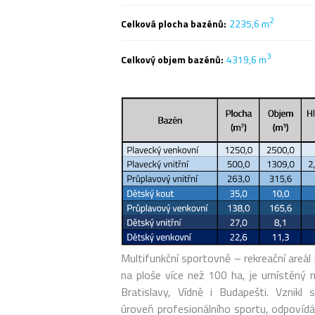
2
Celková plocha bazénů:
2235,6 m
3
Celkový objem bazénů:
4319,6 m
Multifunkční sportovně – rekreační areá
na ploše více než 100 ha, je umístěný 
Bratislavy, Vídně i Budapešti. Vznik
úroveň profesionálního sportu, odpovíd