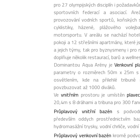
pro 27 olympijských disciplín i požadav
sportovních federací a asociací. Ar
provozování vodních sportů, koňských s
cyklistiky, házené, plážového volej
motorsportu. V areálu se nachází hot
pokoji a 12 střešními apartmány, které 
a jejich týmy, tak pro byznysmeny i pro 
doplňuje několik restaurací, barů a wellne
Dominantou Aqua Arény je
Venkovní pl
parametry o rozměrech 50m x 25m s 
osvětlením, kde na přilehlé tribun
povzbuzovat až 1000 diváků.
Ve
vnitřním
prostoru je umístěn
plave
20,4m s 8 dráhami a tribuna pro 300 fan
Průplavový vnitřní bazén
s podvodní
především oddych prostřednictvím baz
hydromasážní trysky, vodní chrliče, vodní 
Průplavový venkovní bazén
kromě podvod