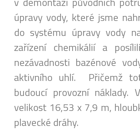
v demontáži původních potru
úpravy vody, které jsme nahr
do systému úpravy vody nai
zařízení chemikálií a posíli
nezávadnosti bazénové vod
aktivního uhlí. Přičemž tot
budoucí provozní náklady. 
velikost 16,53 x 7,9 m, hloub
plavecké dráhy.