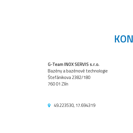
KON
G-Team INOX SERVIS s.r.o.
Bazény a bazénové technologie
Štefánikova 2382/180
760 01 Zlín
49.223530, 17.694319