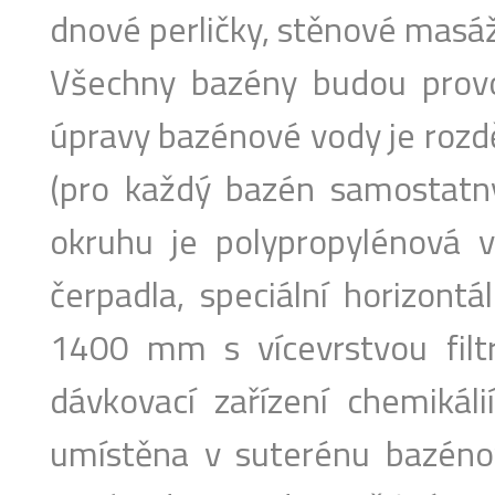
dnové perličky, stěnové masáž
Všechny bazény budou prov
úpravy bazénové vody je rozděl
(pro každý bazén samostatný
okruhu je polypropylénová v
čerpadla, speciální horizontá
1400 mm s vícevrstvou filtr
dávkovací zařízení chemikáli
umístěna v suterénu bazénov