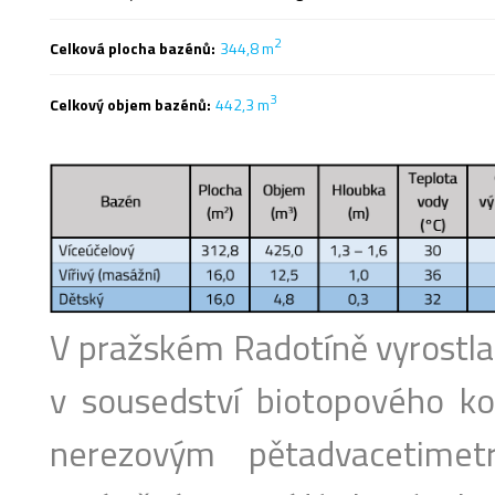
2
Celková plocha bazénů:
344,8 m
3
Celkový objem bazénů:
442,3 m
V pražském Radotíně vyrostla 
v sousedství biotopového kou
nerezovým pětadvacetime