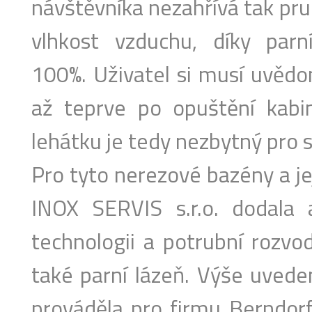
návštěvníka nezahřívá tak pru
vlhkost vzduchu, díky par
100%. Uživatel si musí uvědo
až teprve po opuštění kabi
lehátku je tedy nezbytný pro 
Pro tyto nerezové bazény a je
INOX SERVIS s.r.o. dodala
technologii a potrubní rozvo
také parní lázeň. Výše uvede
prováděla pro firmu Berndorf