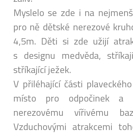
Myslelo se zde i na nejmenší
pro ně dětské nerezové kruh
4,5m. Děti si zde užijí atra
s designu medvěda, stříkaj
stříkající ježek.
V přiléhající části plaveckéh
místo pro odpočinek a r
nerezovému vířivému b
Vzduchovými atrakcemi to