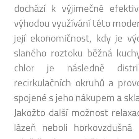
dochází k výjimečné efekti
výhodou využívání této modern
její ekonomičnost, kdy je vý
slaného roztoku běžná kuchy
chlor je následně distr
recirkulačních okruhů a prov
spojené s jeho nákupem a skl
Jakožto další možnost relaxac
lázeň neboli horkovzdušná