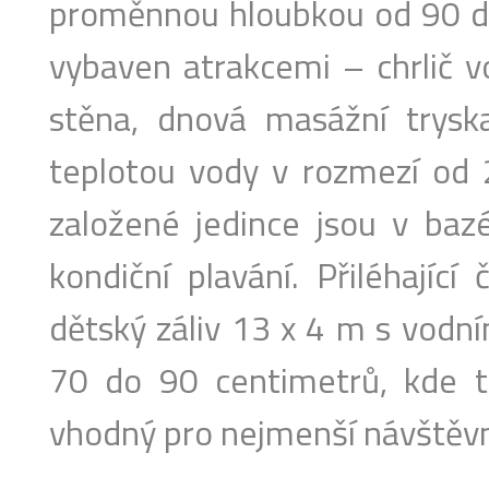
proměnnou hloubkou od 90 do
vybaven atrakcemi – chrlič vo
stěna, dnová masážní trysk
teplotou vody v rozmezí od 
založené jedince jsou v baz
kondiční plavání. Přiléhající
dětský záliv 13 x 4 m s vodn
70 do 90 centimetrů, kde ta
vhodný pro nejmenší návštěvn