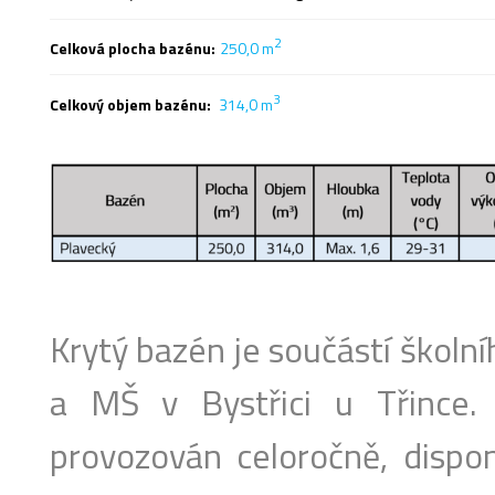
2
Celková plocha bazénu:
250,0 m
3
Celkový objem bazénu:
314,0 m
Krytý bazén je součástí školn
a MŠ v Bystřici u Třince.
provozován celoročně, dispo