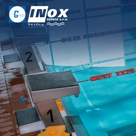
DOMŮ
O NÁS
PROJEKTY
REALIZACE
SERVIS
KONTAKT