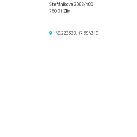
Štefánikova 2382/180
760 01 Zlín
49.223530, 17.694319