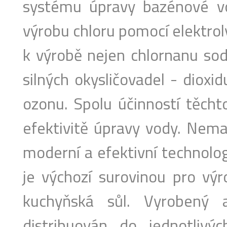
systému úpravy bazénové vod
výrobu chloru pomocí elektro
k výrobě nejen chlornanu sodn
silných okysličovadel - dioxi
ozonu. Spolu účinností těcht
efektivitě úpravy vody. Nema
moderní a efektivní technolog
je výchozí surovinou pro vý
kuchyňská sůl. Vyrobený a
distribuován do jednotlivýc