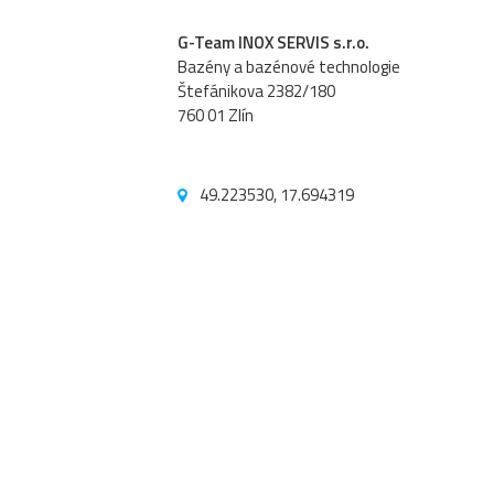
G-Team INOX SERVIS s.r.o.
Bazény a bazénové technologie
Štefánikova 2382/180
760 01 Zlín
49.223530, 17.694319