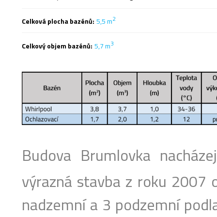
2
Celková plocha bazénů:
5,5 m
3
Celkový objem bazénů:
5,7 m
Budova Brumlovka nacházej
výrazná stavba z roku 2007 
nadzemní a 3 podzemní podla