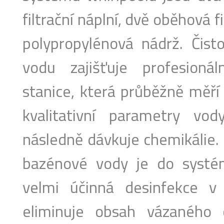
filtrační náplní, dvě oběhová f
polypropylénová nádrž. Čis
vodu zajišťuje profesioná
stanice, která průběžně měř
kvalitativní parametry v
následně dávkuje chemikálie. 
bazénové vody je do systé
velmi účinná desinfekce 
eliminuje obsah vázaného ch