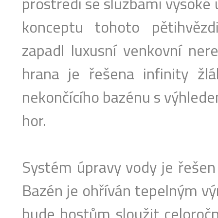
prostředí se službami vysoké
konceptu tohoto pětihvězd
zapadl luxusní venkovní nere
hrana je řešena infinity ž
nekončícího bazénu s výhlede
hor.
Systém úpravy vody je řešen 
Bazén je ohříván tepelným v
bude hostům sloužit celoročn