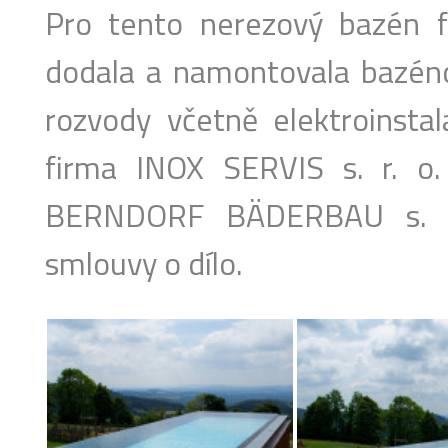
Pro tento nerezový bazén f
dodala a namontovala bazéno
rozvody včetně elektroinst
firma INOX SERVIS s. r. o.
BERNDORF BÄDERBAU s. r.
smlouvy o dílo.