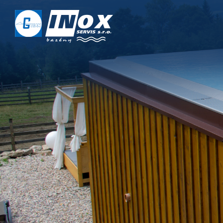
DOMŮ
O NÁS
PROJEKTY
REALIZACE
SERVIS
KONTAKT