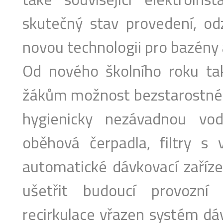
skutečný stav provedení, odz
novou technologii pro bazény a
Od nového školního roku ta
žákům možnost bezstarostného
hygienicky nezávadnou vo
oběhová čerpadla, filtry s ví
automatické dávkovací zaříze
ušetřit budoucí provozn
recirkulace vřazen systém dáv