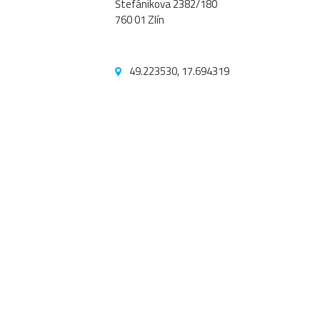
Štefánikova 2382/180
760 01 Zlín
49.223530, 17.694319