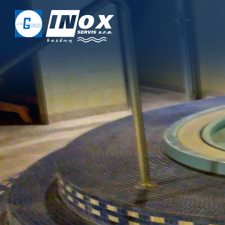
DOMŮ
O NÁS
PROJEKTY
REALIZACE
SERVIS
KONTAKT