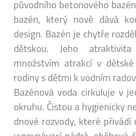
původního betonového bazénu
bazén, který nově dává kou
design. Bazén je chytře rozdě
dětskou. Jeho atraktivi
množstvím atrakcí v dětské 
rodiny s dětmi k vodním rado
Bazénová voda cirkuluje v j
okruhu. Čistou a hygienicky 
dnové rozvody, které přivádí
vyrovnávací nádrž, oběhová če