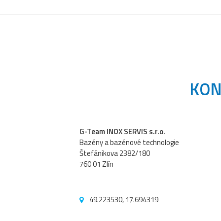
KON
G-Team INOX SERVIS s.r.o.
Bazény a bazénové technologie
Štefánikova 2382/180
760 01 Zlín
49.223530, 17.694319