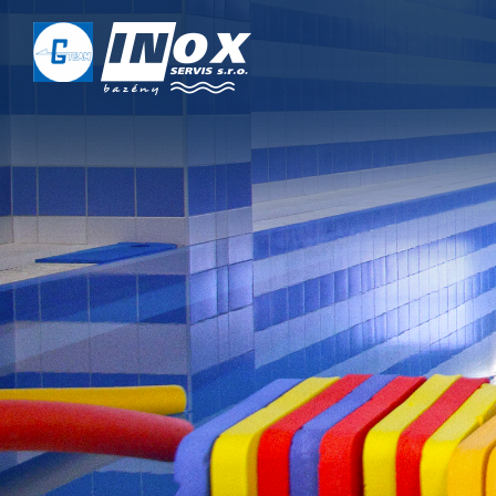
DOMŮ
O NÁS
PROJEKTY
REALIZACE
SERVIS
KONTAKT