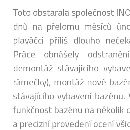
Toto obstarala společnost INO
dnů na přelomu měsíců úno
plaváčci příliš dlouho neček
Práce obnášely odstranění
demontáž stávajícího vybave
rámečky), montáž nové bazén
stávajícího vybavení bazénu. V
funkčnost bazénu na několik da
a precizní provedení ocení vši