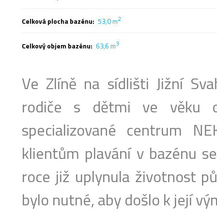
2
Celková plocha bazénu:
53,0 m
3
Celkový objem bazénu:
63,6 m
Ve Zlíně na sídlišti Jižní Sv
rodiče s dětmi ve věku 
specializované centrum NE
klientům plavání v bazénu s
roce již uplynula životnost p
bylo nutné, aby došlo k její v