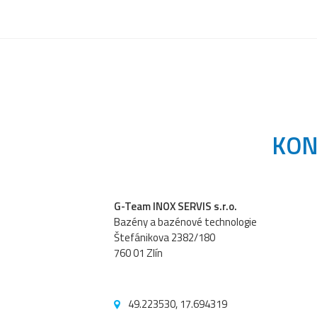
KON
G-Team INOX SERVIS s.r.o.
Bazény a bazénové technologie
Štefánikova 2382/180
760 01 Zlín
49.223530, 17.694319